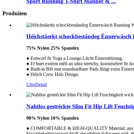
Sport Running T-Shirt Männer & ...
Produiten
Héichstäerkt schockbeständeg Ënnerwäsch 
75% Nylon 25% Spandex
● Entworf fir Yoga a Lounge.Liicht Ënnerstëtzung.
● Et huet extrem mëll an ultra stretchy, konstruéiert fir l
● Built-in BH mat eraushuelbare Pads füügt extra Ënners
● Héich Crew Hals Design.
Ufro
Detail
Nahtlos gestréckte Slim Fit Hip Lift Feucht
90% Nylon 10% Spandex
● COMFORTABLE & HIGH-QUALITY Material: aus héichwäer
Feuchtigkeitstransport Stoff absorbéiert Schweess gutt, d