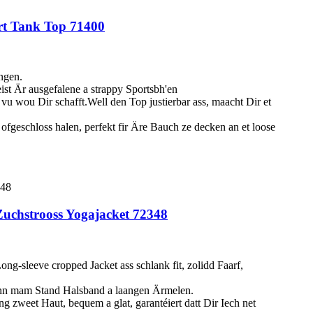
rt Tank Top 71400
ngen.
 Är ausgefalene a strappy Sportsbh'en
vu wou Dir schafft.Well den Top justierbar ass, maacht Dir et
ofgeschloss halen, perfekt fir Äre Bauch ze decken an et loose
Zuchstrooss Yogajacket 72348
ong-sleeve cropped Jacket ass schlank fit, zolidd Faarf,
Sonn mam Stand Halsband a laangen Ärmelen.
eng zweet Haut, bequem a glat, garantéiert datt Dir Iech net