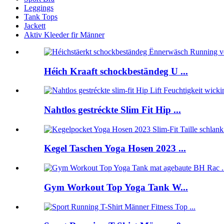
Leggings
Tank Tops
Jackett
Aktiv Kleeder fir Männer
Héich Kraaft schockbeständeg U ...
Nahtlos gestréckte Slim Fit Hip ...
Kegel Taschen Yoga Hosen 2023 ...
Gym Workout Top Yoga Tank W...