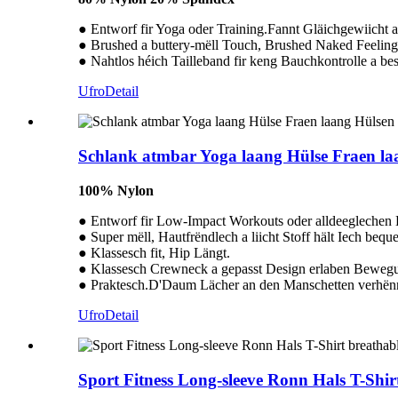
● Entworf fir Yoga oder Training.Fannt Gläichgewiicht a
● Brushed a buttery-mëll Touch, Brushed Naked Feeling
● Nahtlos héich Tailleband fir keng Bauchkontrolle a be
Ufro
Detail
Schlank atmbar Yoga laang Hülse Fraen la
100% Nylon
● Entworf fir Low-Impact Workouts oder alldeeglechen
● Super mëll, Hautfrëndlech a liicht Stoff hält Iech bequ
● Klassesch fit, Hip Längt.
● Klassesch Crewneck a gepasst Design erlaben Bewegun
● Praktesch.D'Daum Lächer an den Manschetten verhënne
Ufro
Detail
Sport Fitness Long-sleeve Ronn Hals T-Shir