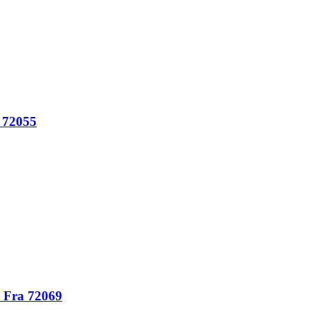
p 72055
p Fra 72069