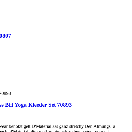
70807
ness BH Yoga Kleeder Set 70893
 benotzt gëtt.D'Material ass ganz stretchy.Den Atmungs- a
mécht d'Material ultra mëll an einfach ze beweegen, vermeit