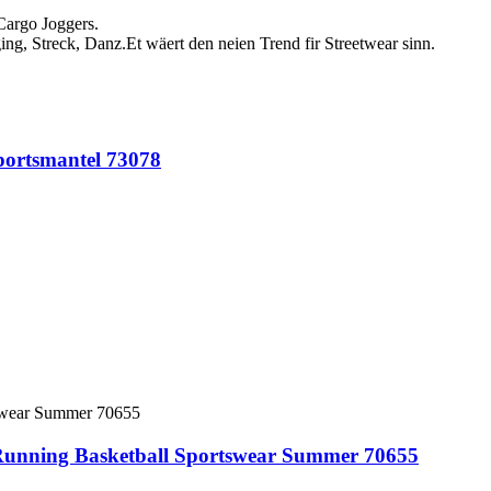
argo Joggers.
, Streck, Danz.Et wäert den neien Trend fir Streetwear sinn.
portsmantel 73078
t Running Basketball Sportswear Summer 70655