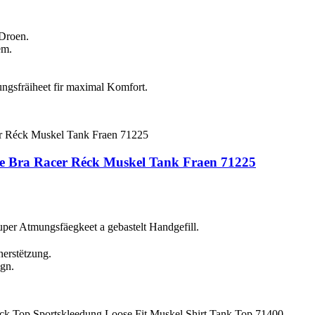
 Droen.
em.
gsfräiheet fir maximal Komfort.
 Bra Racer Réck Muskel Tank Fraen 71225
per Atmungsfäegkeet a gebastelt Handgefill.
nerstëtzung.
gn.