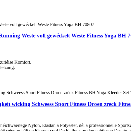
Running Weste voll gewéckelt Weste Fitness Yoga BH 
uxuriéise Komfort.
tëtzung.
igkeit wicking Schweess Sport Fitness Droen zréck Fit
tege Nylon, Elastan a Polyester, déi a professionnelle Sportswear
réit séier an hält de Kierper cool.De Flatlock an den nahtlosen Design 