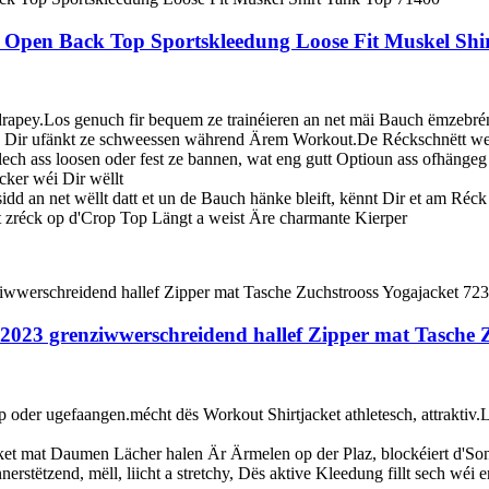
pen Back Top Sportskleedung Loose Fit Muskel Shi
t drapey.Los genuch fir bequem ze trainéieren an net mäi Bauch ëmzebré
ir ufänkt ze schweessen während Ärem Workout.De Réckschnëtt weist
lech ass loosen oder fest ze bannen, wat eng gutt Optioun ass ofhängeg 
cker wéi Dir wëllt
d an net wëllt datt et un de Bauch hänke bleift, kënnt Dir et am Réck 
t zréck op d'Crop Top Längt a weist Äre charmante Kierper
2023 grenziwwerschreidend hallef Zipper mat Tasche 
p oder ugefaangen.mécht dës Workout Shirtjacket athletesch, attraktiv.L
acket mat Daumen Lächer halen Är Ärmelen op der Plaz, blockéiert d'
nerstëtzend, mëll, liicht a stretchy, Dës aktive Kleedung fillt sech wéi 