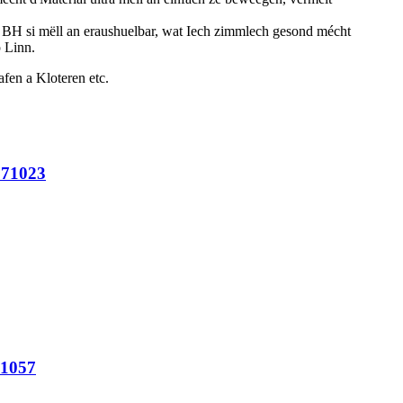
H si mëll an eraushuelbar, wat Iech zimmlech gesond mécht
 Linn.
fen a Kloteren etc.
 71023
71057