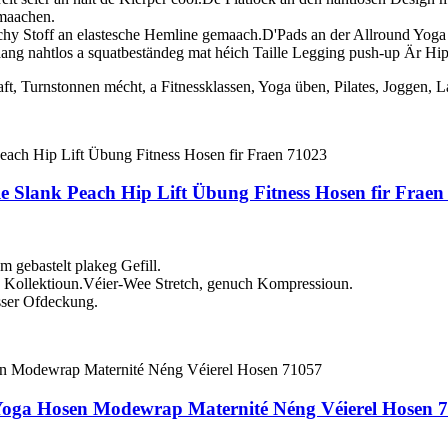
 maachen.
 Stoff an elastesche Hemline gemaach.D'Pads an der Allround Yoga B
aang nahtlos a squatbeständeg mat héich Taille Legging push-up Är Hip
 Turnstonnen mécht, a Fitnessklassen, Yoga üben, Pilates, Joggen, La
le Slank Peach Hip Lift Übung Fitness Hosen fir Fraen
m gebastelt plakeg Gefill.
 Kollektioun.Véier-Wee Stretch, genuch Kompressioun.
sser Ofdeckung.
 Yoga Hosen Modewrap Maternité Néng Véierel Hosen 