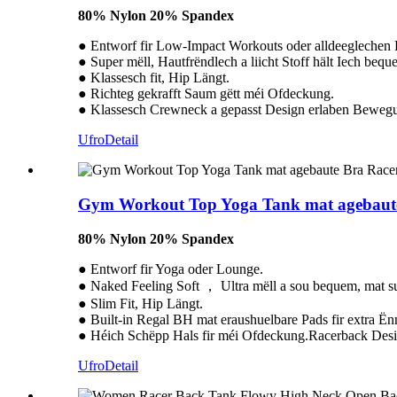
80% Nylon 20% Spandex
● Entworf fir Low-Impact Workouts oder alldeeglechen
● Super mëll, Hautfrëndlech a liicht Stoff hält Iech bequ
● Klassesch fit, Hip Längt.
● Richteg gekrafft Saum gëtt méi Ofdeckung.
● Klassesch Crewneck a gepasst Design erlaben Bewegun
Ufro
Detail
Gym Workout Top Yoga Tank mat agebaute
80% Nylon 20% Spandex
● Entworf fir Yoga oder Lounge.
● Naked Feeling Soft ， Ultra mëll a sou bequem, mat su
● Slim Fit, Hip Längt.
● Built-in Regal BH mat eraushuelbare Pads fir extra Ën
● Héich Schëpp Hals fir méi Ofdeckung.Racerback Desi
Ufro
Detail