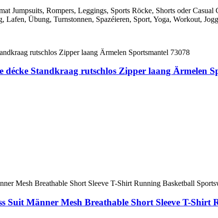
 Jumpsuits, Rompers, Leggings, Sports Röcke, Shorts oder Casual C
afen, Übung, Turnstonnen, Spazéieren, Sport, Yoga, Workout, Jogging
 décke Standkraag rutschlos Zipper laang Ärmelen S
ss Suit Männer Mesh Breathable Short Sleeve T-Shir