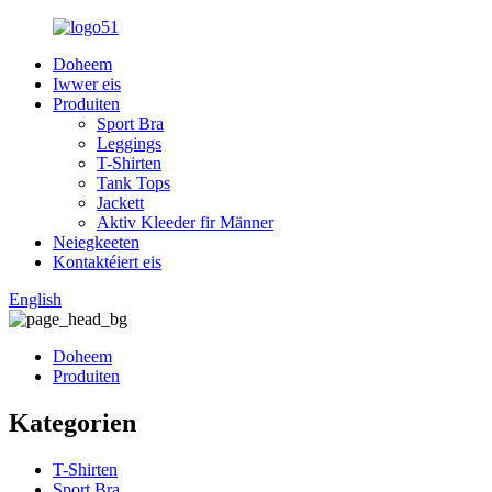
Doheem
Iwwer eis
Produiten
Sport Bra
Leggings
T-Shirten
Tank Tops
Jackett
Aktiv Kleeder fir Männer
Neiegkeeten
Kontaktéiert eis
English
Doheem
Produiten
Kategorien
T-Shirten
Sport Bra