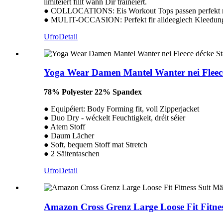
limitéiert fillt wann Dir trainéiert.
● COLLOCATIONS: Eis Workout Tops passen perfekt mat
● MULIT-OCCASION: Perfekt fir alldeeglech Kleedung, L
Ufro
Detail
Yoga Wear Damen Mantel Wanter nei Fleece
78% Polyester 22% Spandex
● Equipéiert: Body Forming fit, voll Zipperjacket
● Duo Dry - wéckelt Feuchtigkeit, dréit séier
● Atem Stoff
● Daum Lächer
● Soft, bequem Stoff mat Stretch
● 2 Säitentaschen
Ufro
Detail
Amazon Cross Grenz Large Loose Fit Fitne