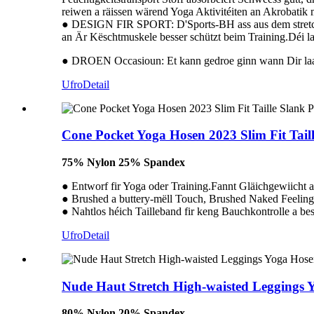
reiwen a räissen wärend Yoga Aktivitéiten an Akrobatik
● DESIGN FIR SPORT: D'Sports-BH ass aus dem stretchy
an Är Këschtmuskele besser schützt beim Training.Déi l
● DROEN Occasioun: Et kann gedroe ginn wann Dir laaft,
Ufro
Detail
Cone Pocket Yoga Hosen 2023 Slim Fit Tail
75% Nylon 25% Spandex
● Entworf fir Yoga oder Training.Fannt Gläichgewiicht a
● Brushed a buttery-mëll Touch, Brushed Naked Feeling
● Nahtlos héich Tailleband fir keng Bauchkontrolle a be
Ufro
Detail
Nude Haut Stretch High-waisted Leggings
80% Nylon 20% Spandex