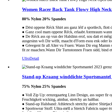
Women Racer Back Tank Flowy High Neck O
80% Nylon 20% Spandex
● Dëst oppene Réck Shirt ass ganz léif a sportlech, flot
● Ganz cool mam oppene Réck, erlaabt Atemraum wann D
● De Réck ass op vun der Halslinn erof, sou datt et méig
ausgesinn wéi Dir wëllt, maacht d'Form esou enk oder lo
● Gëeegent fir all Alter vu Fraen: Wann Dir eng Mamm sid
fit ze maachen.Wann Dir Turnstonnen Fraen sidd, bind e
Ufro
Detail
Stand-up Kraang winddichte Sportsmantel 
75% Nylon 25% Spandex
● Voll Zip Up: eenzegaarteg Linn Design, ass super fir o
Feuchtigkeit wicking, atmbar, stretchy an haltbar.
● Stand-up Halsband: Athletesch stretchy aktive Shirtj
● Sportswear Stoff: Ultra-mëll a Stretch Fabricis super ën