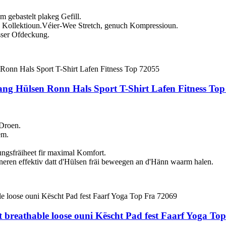
m gebastelt plakeg Gefill.
 Kollektioun.Véier-Wee Stretch, genuch Kompressioun.
sser Ofdeckung.
ang Hülsen Ronn Hals Sport T-Shirt Lafen Fitness To
 Droen.
em.
gsfräiheet fir maximal Komfort.
ren effektiv datt d'Hülsen fräi beweegen an d'Hänn waarm halen.
t breathable loose ouni Këscht Pad fest Faarf Yoga To