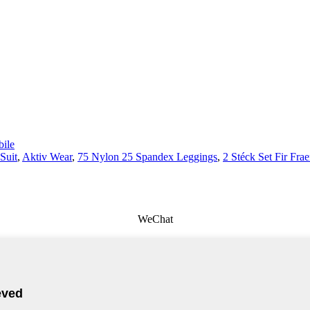
ile
Suit
,
Aktiv Wear
,
75 Nylon 25 Spandex Leggings
,
2 Stéck Set Fir Fra
WeChat