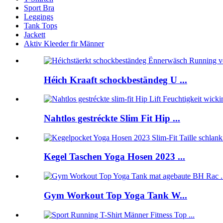
Sport Bra
Leggings
Tank Tops
Jackett
Aktiv Kleeder fir Männer
Héich Kraaft schockbeständeg U ...
Nahtlos gestréckte Slim Fit Hip ...
Kegel Taschen Yoga Hosen 2023 ...
Gym Workout Top Yoga Tank W...