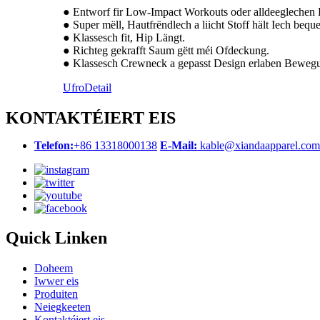
● Entworf fir Low-Impact Workouts oder alldeeglechen
● Super mëll, Hautfrëndlech a liicht Stoff hält Iech bequ
● Klassesch fit, Hip Längt.
● Richteg gekrafft Saum gëtt méi Ofdeckung.
● Klassesch Crewneck a gepasst Design erlaben Bewegun
Ufro
Detail
KONTAKTÉIERT EIS
Telefon:
+86 13318000138
E-Mail:
kable@xiandaapparel.com
Quick Linken
Doheem
Iwwer eis
Produiten
Neiegkeeten
Kontaktéiert eis