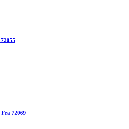
p 72055
p Fra 72069