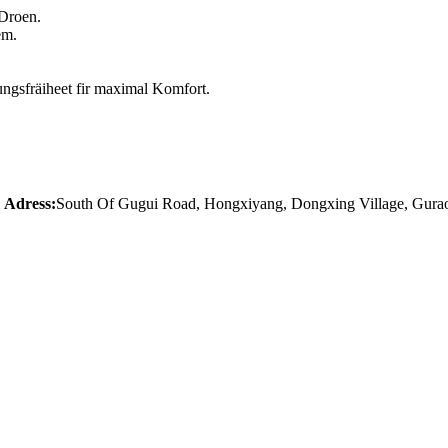
 Droen.
em.
gsfräiheet fir maximal Komfort.
Adress:
South Of Gugui Road, Hongxiyang, Dongxing Village, Gura