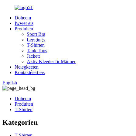
Doheem
Iwwer eis
Produiten
Sport Bra
Leggings
T-Shirten
Tank Tops
Jackett
Aktiv Kleeder fir Männer
Neiegkeeten
Kontaktéiert eis
English
Doheem
Produiten
T-Shirten
Kategorien
T-Shirten