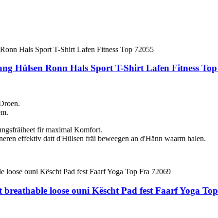
ang Hülsen Ronn Hals Sport T-Shirt Lafen Fitness To
 Droen.
em.
gsfräiheet fir maximal Komfort.
ren effektiv datt d'Hülsen fräi beweegen an d'Hänn waarm halen.
t breathable loose ouni Këscht Pad fest Faarf Yoga To