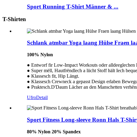
Sport Running T-Shirt Männer & ...
T-Shirten
Schlank atmbar Yoga laang Hülse Fraen la
100% Nylon
● Entworf fir Low-Impact Workouts oder alldeeglechen
● Super mëll, Hautfrëndlech a liicht Stoff hält Iech bequ
● Klassesch fit, Hip Längt.
● Klassesch Crewneck a gepasst Design erlaben Bewegun
● Praktesch.D'Daum Lächer an den Manschetten verhënne
Ufro
Detail
Sport Fitness Long-sleeve Ronn Hals T-Shir
80% Nylon 20% Spandex