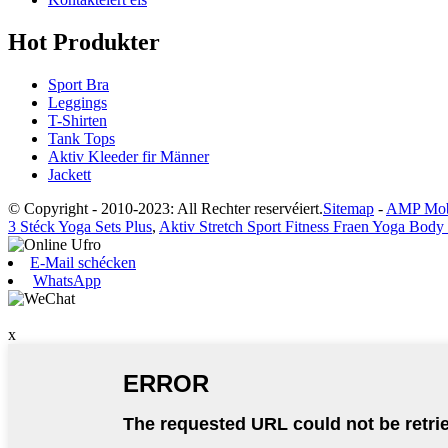
Hot Produkter
Sport Bra
Leggings
T-Shirten
Tank Tops
Aktiv Kleeder fir Männer
Jackett
© Copyright - 2010-2023: All Rechter reservéiert.
Sitemap
-
AMP Mob
3 Stéck Yoga Sets Plus
,
Aktiv Stretch Sport Fitness Fraen Yoga Body 
E-Mail schécken
WhatsApp
x