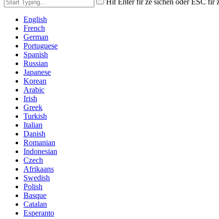
Hit Enter fir ze sichen oder ESC fir
English
French
German
Portuguese
Spanish
Russian
Japanese
Korean
Arabic
Irish
Greek
Turkish
Italian
Danish
Romanian
Indonesian
Czech
Afrikaans
Swedish
Polish
Basque
Catalan
Esperanto